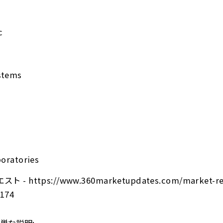
c
stems
boratories
 https://www.360marketupdates.com/market-repo
0174
単な説明: