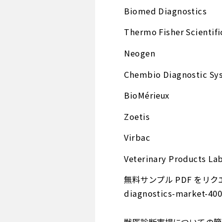
Biomed Diagnostics
Thermo Fisher Scientifi
Neogen
Chembio Diagnostic Sy
BioMérieux
Zoetis
Virbac
Veterinary Products La
無料サンプル PDF をリクエスト -
diagnostics-market-40
獣医診断市場についての簡